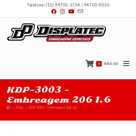
Telefone: (11) 94705-5754 / 94703-9010
0
R$
0,00
KDP-3003 –
Embreagem 206 1.6
>
Shop
>
KDP-3003 – Embreagem 206 1.6