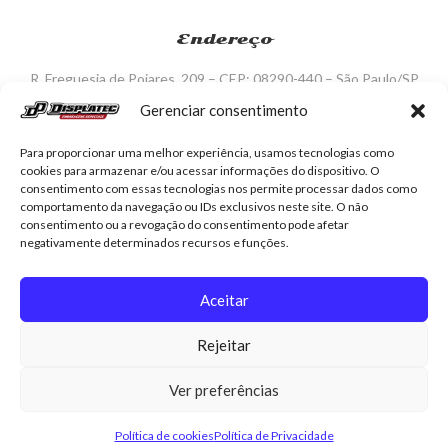
Endereço
R. Freguesia de Poiares, 209 – CEP: 08290-440 – São Paulo/SP
Gerenciar consentimento
Contato
Para proporcionar uma melhor experiência, usamos tecnologias como
displatec@displatec.com.br
cookies para armazenar e/ou acessar informações do dispositivo. O
consentimento com essas tecnologias nos permite processar dados como
Tel:(11) 2524-7334/2524-3231
comportamento da navegação ou IDs exclusivos neste site. O não
(11) 94705-5754 / 94703-9010
consentimento ou a revogação do consentimento pode afetar
negativamente determinados recursos e funções.
Redes Sociais
Aceitar
Rejeitar
Displatec
Contato
Minha conta
Trocas e devoluções
Ver preferências
Política de Privacidade
Política de cookies (BR)
Política de cookies
Política de Privacidade
© Copyright - Displatec . Design Zona Zero Inteligência Digital .