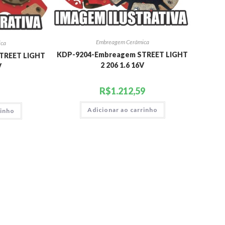
Embreagem Cerâmica
ica
KDP-9204-Embreagem STREET LIGHT
TREET LIGHT
2 206 1.6 16V
V
R$
1.212,59
Adicionar ao carrinho
rinho