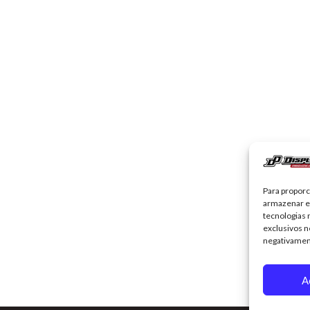
Para propor
armazenar e
tecnologias
exclusivos n
negativamen
A