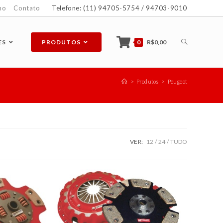
ho
Contato
Telefone: (11) 94705-5754 / 94703-9010
ES
PRODUTOS
0
R$
0,00
>
Produtos
>
Peugeot
VER:
12
24
TUDO