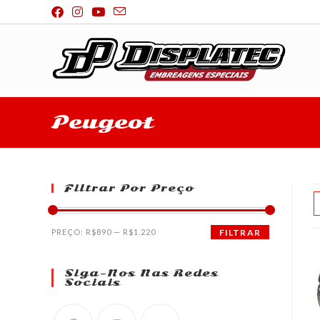
Peugeot
Filtrar Por Preço
PREÇO:
R$890
—
R$1.220
FILTRAR
Siga-Nos Nas Redes
Sociais