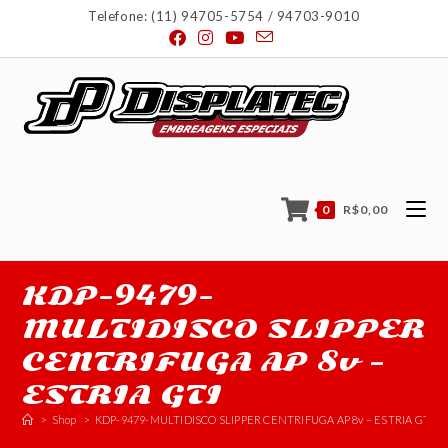
Telefone: (11) 94705-5754 / 94703-9010
0
R$
0,00
KDP-9479-
MULTIDISCO SLIPPER
CENTRIFUGA AP 8v –
ESTRIA GTI
>
Shop
>
KDP-9479-MULTIDISCO SLIPPER CENTRIFUGA AP 8v – ESTRIA GTI