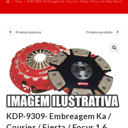
>
Shop
>
KDP-9309- Embreagem Ka / Courier / Fiesta / Focus 1.6 Zetec Rocam (At
Produto anterior
Próximo produto
KDP-9309- Embreagem Ka /
Courier / Fiesta / Focus 1.6