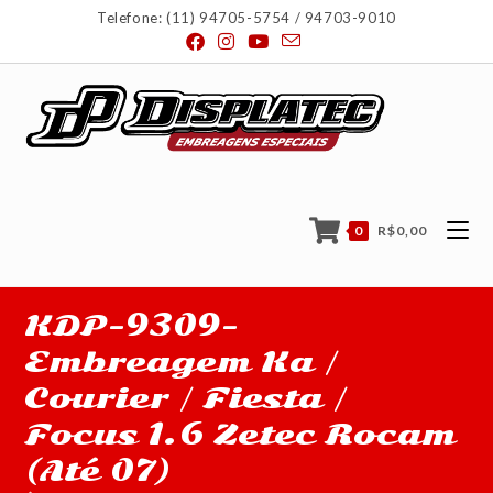
Telefone: (11) 94705-5754 / 94703-9010
0
R$
0,00
KDP-9309-
Embreagem Ka /
Courier / Fiesta /
Focus 1.6 Zetec Rocam
(Até 07)