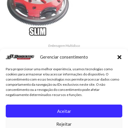
Embreagem Multidisco
KDP-9395A – MULTIDISCO SLIM GOLF 1.8T
Gerenciar consentimento
R$
7.481,55
Para proporcionar uma melhor experiência, usamos tecnologias como
cookies para armazenar e/ou acessar informações do dispositivo. O
Adicionar ao carrinho
consentimento com essas tecnologias nos permite processar dados como
comportamento da navegação ou IDs exclusivos neste site. O não
consentimento ou a revogação do consentimento pode afetar
negativamente determinados recursos e funções.
Aceitar
Displatec
Contato
Minha conta
Trocas e devoluções
Rejeitar