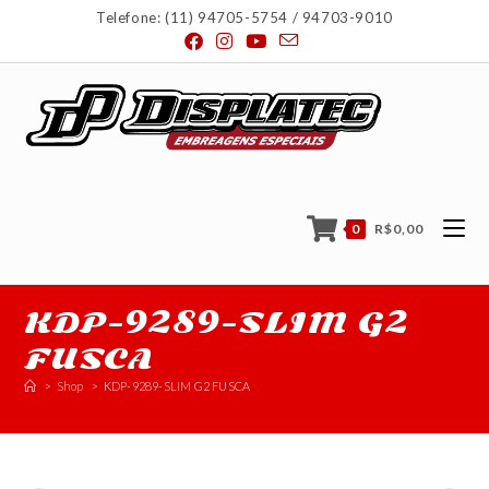
Telefone: (11) 94705-5754 / 94703-9010
0
R$
0,00
KDP-9289-SLIM G2
FUSCA
>
Shop
>
KDP-9289-SLIM G2 FUSCA