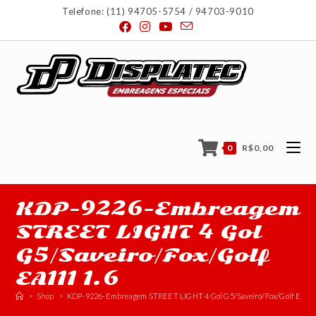
Telefone: (11) 94705-5754 / 94703-9010
0
R$
0,00
KDP-9226-Embreagem
STREET LIGHT 4 Gol
G5/Saveiro/Fox/Golf
EA111 1.6
>
Shop
>
KDP-9226-Embreagem STREET LIGHT 4 Gol G5/Saveiro/Fox/Golf EA111