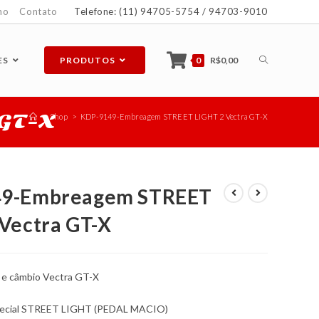
ho
Contato
Telefone: (11) 94705-5754 / 94703-9010
ES
PRODUTOS
0
R$
0,00
GT-X
>
Shop
>
KDP-9149-Embreagem STREET LIGHT 2 Vectra GT-X
9-Embreagem STREET
Vectra GT-X
e câmbio Vectra GT-X
special STREET LIGHT (PEDAL MACIO)