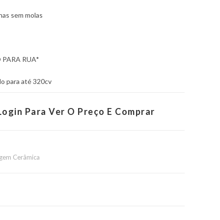
lhas sem molas
PARA RUA*
 para até 320cv
Login Para Ver O Preço E Comprar
gem Cerâmica