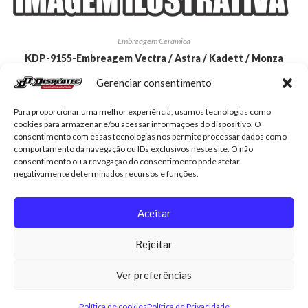
Embreagem Cerâmica
KDP-9155-Embreagem Vectra / Astra / Kadett / Monza
1.8/2.0 8v (93 a 03)
Gerenciar consentimento
R$
1.068,79
Para proporcionar uma melhor experiência, usamos tecnologias como
cookies para armazenar e/ou acessar informações do dispositivo. O
Adicionar ao carrinho
consentimento com essas tecnologias nos permite processar dados como
comportamento da navegação ou IDs exclusivos neste site. O não
consentimento ou a revogação do consentimento pode afetar
negativamente determinados recursos e funções.
Aceitar
Displatec
Contato
Minha conta
Trocas e devoluções
Rejeitar
Política de Privacidade
Política de cookies (BR)
Ver preferências
© Copyright - Displatec . Design Zona Zero Inteligência Digital .
Política de cookies
Política de Privacidade