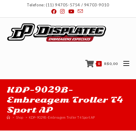
Telefone: (11) 94705-5754 / 94703-9010
0
R$
0,00
KDP-9029B-
Embreagem Troller T4
Sport AP
>
Shop
>
KDP-9029B-Embreagem Troller T4 Sport AP