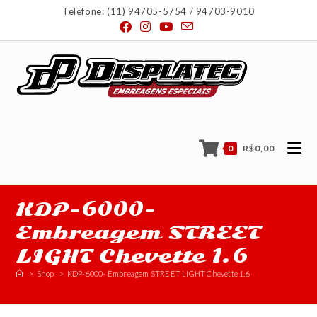
Telefone: (11) 94705-5754 / 94703-9010
0
R$
0,00
KDP-6000-
Embreagem STREET
LIGHT Chevette 1.6
>
Shop
>
KDP-6000- Embreagem STREET LIGHT Chevette 1.6