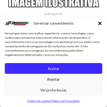
Embreagem HD
KDP-5027-Embreagem Golf 2.0 8v (Nacional)
Gerenciar consentimento
R$
1.068,79
Para proporcionar uma melhor experiência, usamos tecnologias como
cookies para armazenar e/ou acessar informações do dispositivo. O
Adicionar ao carrinho
consentimento com essas tecnologias nos permite processar dados como
comportamento da navegação ou IDs exclusivos neste site. O não
consentimento ou a revogação do consentimento pode afetar
negativamente determinados recursos e funções.
Aceitar
Displatec
Contato
Minha conta
Trocas e devoluções
Rejeitar
Política de Privacidade
Política de cookies (BR)
Ver preferências
© Copyright - Displatec . Design Zona Zero Inteligência Digital .
Política de cookies
Política de Privacidade