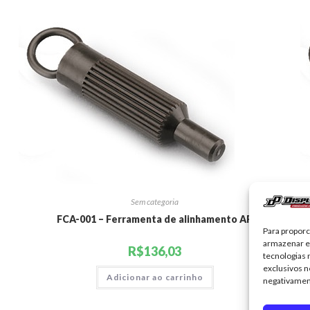
Sem categoria
FCA-001 – Ferramenta de alinhamento AP
Para propor
armazenar e
R$
136,03
tecnologias
exclusivos n
Adicionar ao carrinho
negativamen