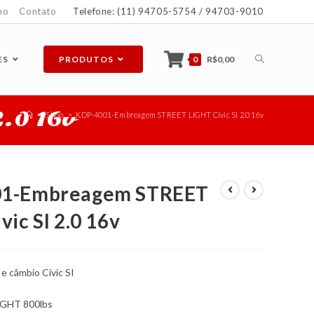
ho
Contato
Telefone: (11) 94705-5754 / 94703-9010
ES
PRODUTOS
0
R$
0,00
.0 16v
>
Shop
>
KDP-4001-Embreagem STREET LIGHT Civic SI 2.0 16v
1-Embreagem STREET
vic SI 2.0 16v
 câmbio Civic SI
IGHT 800lbs